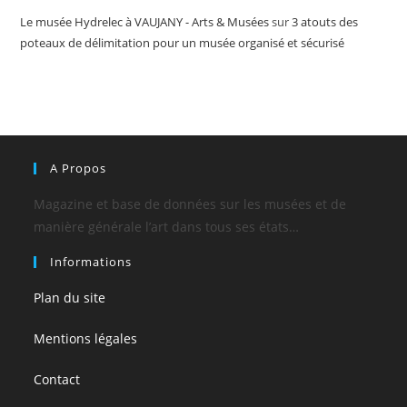
Le musée Hydrelec à VAUJANY - Arts & Musées
sur
3 atouts des
poteaux de délimitation pour un musée organisé et sécurisé
A Propos
Magazine et base de données sur les musées et de
manière générale l’art dans tous ses états…
Informations
Plan du site
Mentions légales
Contact