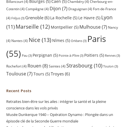
Bourges
(5)
Caen
(5)
Billancourt
(4)
Chambéry
(4)
Cherbourg-en-
Dijon
(7)
Cotentin
(4)
Compiègne
(4)
Draguignan
(4)
Fort-de-France
Lyon
Grenoble
(6)
La Rochelle
(5)
Le Havre
(5)
(4)
Fréjus
(3)
(11)
Marseille
(12)
Mulhouse
(7)
Montpellier
(5)
Nancy
Paris
Nice
(13)
Nîmes
(5)
(4)
Nantes
(4)
Orléans
(3)
(55)
Perpignan
(5)
Poitiers
(5)
Pau
(3)
Pointe-à-Pître
(3)
Rennes
(3)
Strasbourg
(10)
Rouen
(8)
Rochefort
(4)
Saintes
(4)
Toulon
(3)
Toulouse
(7)
Troyes
(6)
Tours
(5)
Recent Posts
Retraites bien-être sur les ailes : intégrer la santé et la pleine
conscience dans les vols privés
Musée Dunkerque 1940 – Opération Dynamo : Plongée dans un
épisode clé de la Seconde Guerre mondiale