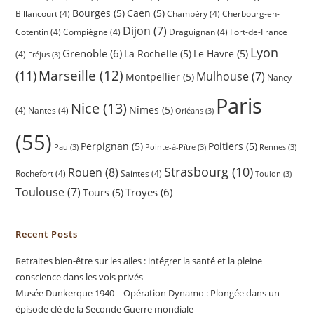
Bourges
(5)
Caen
(5)
Billancourt
(4)
Chambéry
(4)
Cherbourg-en-
Dijon
(7)
Cotentin
(4)
Compiègne
(4)
Draguignan
(4)
Fort-de-France
Lyon
Grenoble
(6)
La Rochelle
(5)
Le Havre
(5)
(4)
Fréjus
(3)
(11)
Marseille
(12)
Mulhouse
(7)
Montpellier
(5)
Nancy
Paris
Nice
(13)
Nîmes
(5)
(4)
Nantes
(4)
Orléans
(3)
(55)
Perpignan
(5)
Poitiers
(5)
Pau
(3)
Pointe-à-Pître
(3)
Rennes
(3)
Strasbourg
(10)
Rouen
(8)
Rochefort
(4)
Saintes
(4)
Toulon
(3)
Toulouse
(7)
Troyes
(6)
Tours
(5)
Recent Posts
Retraites bien-être sur les ailes : intégrer la santé et la pleine
conscience dans les vols privés
Musée Dunkerque 1940 – Opération Dynamo : Plongée dans un
épisode clé de la Seconde Guerre mondiale