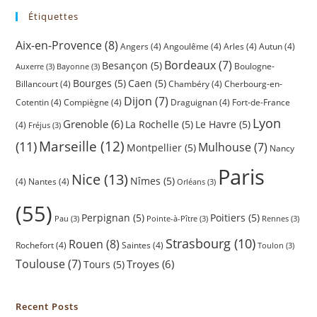
Étiquettes
Aix-en-Provence
(8)
Angers
(4)
Angoulême
(4)
Arles
(4)
Autun
(4)
Bordeaux
(7)
Besançon
(5)
Boulogne-
Auxerre
(3)
Bayonne
(3)
Bourges
(5)
Caen
(5)
Billancourt
(4)
Chambéry
(4)
Cherbourg-en-
Dijon
(7)
Cotentin
(4)
Compiègne
(4)
Draguignan
(4)
Fort-de-France
Lyon
Grenoble
(6)
La Rochelle
(5)
Le Havre
(5)
(4)
Fréjus
(3)
(11)
Marseille
(12)
Mulhouse
(7)
Montpellier
(5)
Nancy
Paris
Nice
(13)
Nîmes
(5)
(4)
Nantes
(4)
Orléans
(3)
(55)
Perpignan
(5)
Poitiers
(5)
Pau
(3)
Pointe-à-Pître
(3)
Rennes
(3)
Strasbourg
(10)
Rouen
(8)
Rochefort
(4)
Saintes
(4)
Toulon
(3)
Toulouse
(7)
Troyes
(6)
Tours
(5)
Recent Posts