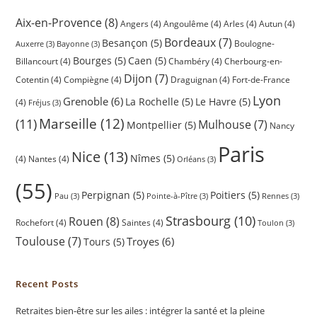
Aix-en-Provence
(8)
Angers
(4)
Angoulême
(4)
Arles
(4)
Autun
(4)
Bordeaux
(7)
Besançon
(5)
Boulogne-
Auxerre
(3)
Bayonne
(3)
Bourges
(5)
Caen
(5)
Billancourt
(4)
Chambéry
(4)
Cherbourg-en-
Dijon
(7)
Cotentin
(4)
Compiègne
(4)
Draguignan
(4)
Fort-de-France
Lyon
Grenoble
(6)
La Rochelle
(5)
Le Havre
(5)
(4)
Fréjus
(3)
(11)
Marseille
(12)
Mulhouse
(7)
Montpellier
(5)
Nancy
Paris
Nice
(13)
Nîmes
(5)
(4)
Nantes
(4)
Orléans
(3)
(55)
Perpignan
(5)
Poitiers
(5)
Pau
(3)
Pointe-à-Pître
(3)
Rennes
(3)
Strasbourg
(10)
Rouen
(8)
Rochefort
(4)
Saintes
(4)
Toulon
(3)
Toulouse
(7)
Troyes
(6)
Tours
(5)
Recent Posts
Retraites bien-être sur les ailes : intégrer la santé et la pleine