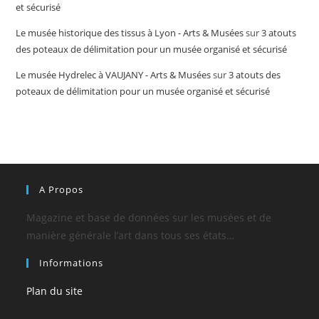
et sécurisé
Le musée historique des tissus à Lyon - Arts & Musées
sur
3 atouts
des poteaux de délimitation pour un musée organisé et sécurisé
Le musée Hydrelec à VAUJANY - Arts & Musées
sur
3 atouts des
poteaux de délimitation pour un musée organisé et sécurisé
A Propos
Magazine et base de données sur les musées et de
manière générale l’art dans tous ses états…
Informations
Plan du site