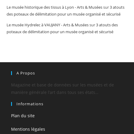
Le musée historique des tissus à Lyon - Arts & Musées
sur
3 atouts
des poteaux de délimitation pour un musée organisé et sécurisé
Le musée Hydrelec à VAUJANY - Arts & Musées
sur
3 atouts des
poteaux de délimitation pour un musée organisé et sécurisé
A Propos
Magazine et base de données sur les musées et de
manière générale l’art dans tous ses états…
Informations
Plan du site
Mentions légales