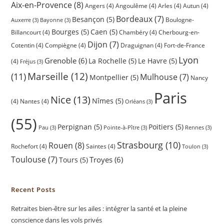
Aix-en-Provence
(8)
Angers
(4)
Angoulême
(4)
Arles
(4)
Autun
(4)
Bordeaux
(7)
Besançon
(5)
Boulogne-
Auxerre
(3)
Bayonne
(3)
Bourges
(5)
Caen
(5)
Billancourt
(4)
Chambéry
(4)
Cherbourg-en-
Dijon
(7)
Cotentin
(4)
Compiègne
(4)
Draguignan
(4)
Fort-de-France
Lyon
Grenoble
(6)
La Rochelle
(5)
Le Havre
(5)
(4)
Fréjus
(3)
(11)
Marseille
(12)
Mulhouse
(7)
Montpellier
(5)
Nancy
Paris
Nice
(13)
Nîmes
(5)
(4)
Nantes
(4)
Orléans
(3)
(55)
Perpignan
(5)
Poitiers
(5)
Pau
(3)
Pointe-à-Pître
(3)
Rennes
(3)
Strasbourg
(10)
Rouen
(8)
Rochefort
(4)
Saintes
(4)
Toulon
(3)
Toulouse
(7)
Troyes
(6)
Tours
(5)
Recent Posts
Retraites bien-être sur les ailes : intégrer la santé et la pleine
conscience dans les vols privés