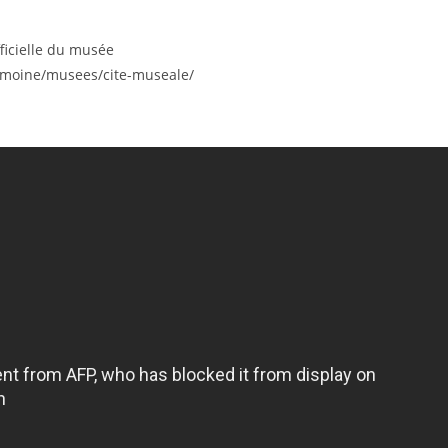
fficielle du musée
atrimoine/musees/cite-museale/