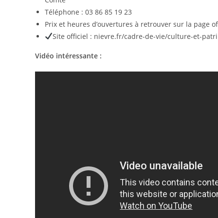
Téléphone : 03 86 85 19 23
Prix et heures d’ouvertures à retrouver sur la page o
Site officiel : nievre.fr/cadre-de-vie/culture-et-p
Vidéo intéressante :