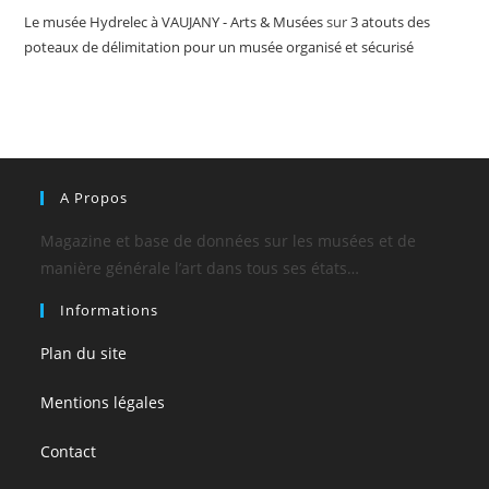
Le musée Hydrelec à VAUJANY - Arts & Musées
sur
3 atouts des
poteaux de délimitation pour un musée organisé et sécurisé
A Propos
Magazine et base de données sur les musées et de
manière générale l’art dans tous ses états…
Informations
Plan du site
Mentions légales
Contact