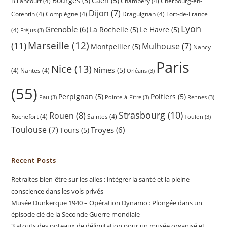
Bourges
(5)
Caen
(5)
Billancourt
(4)
Chambéry
(4)
Cherbourg-en-
Dijon
(7)
Cotentin
(4)
Compiègne
(4)
Draguignan
(4)
Fort-de-France
Lyon
Grenoble
(6)
La Rochelle
(5)
Le Havre
(5)
(4)
Fréjus
(3)
(11)
Marseille
(12)
Mulhouse
(7)
Montpellier
(5)
Nancy
Paris
Nice
(13)
Nîmes
(5)
(4)
Nantes
(4)
Orléans
(3)
(55)
Perpignan
(5)
Poitiers
(5)
Pau
(3)
Pointe-à-Pître
(3)
Rennes
(3)
Strasbourg
(10)
Rouen
(8)
Rochefort
(4)
Saintes
(4)
Toulon
(3)
Toulouse
(7)
Troyes
(6)
Tours
(5)
Recent Posts
Retraites bien-être sur les ailes : intégrer la santé et la pleine
conscience dans les vols privés
Musée Dunkerque 1940 – Opération Dynamo : Plongée dans un
épisode clé de la Seconde Guerre mondiale
3 atouts des poteaux de délimitation pour un musée organisé et