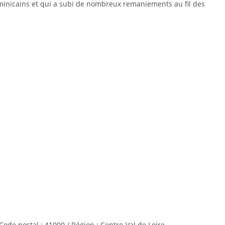
minicains et qui a subi de nombreux remaniements au fil des
/ Code postal : 41000 / Région : Centre-Val de Loire