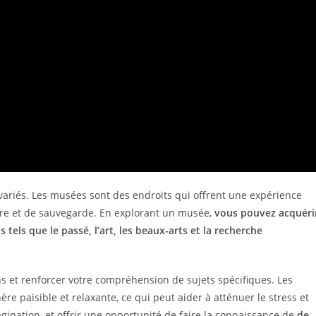
ariés. Les musées sont des endroits qui offrent une expérience
ire et de sauvegarde. En explorant un musée,
vous pouvez acquéri
tels que le passé, l’art, les beaux-arts et la recherche
s et renforcer votre compréhension de sujets spécifiques. Les
 paisible et relaxante, ce qui peut aider à atténuer le stress et
imagination, et offrir une opportunité de faire la connaissance de
de