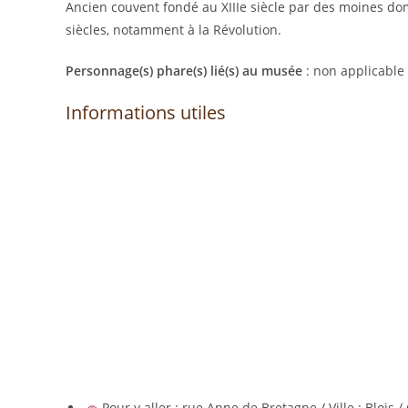
Ancien couvent fondé au XIIIe siècle par des moines do
siècles, notamment à la Révolution.
Personnage(s) phare(s) lié(s) au musée
: non applicable
Informations utiles
Pour y aller : rue Anne de Bretagne / Ville : Blois 