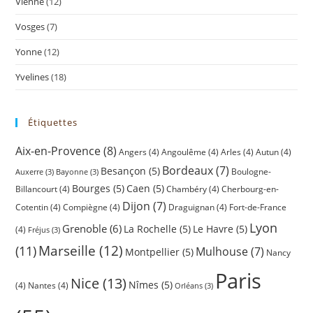
Vienne
(12)
Vosges
(7)
Yonne
(12)
Yvelines
(18)
Étiquettes
Aix-en-Provence
(8)
Angers
(4)
Angoulême
(4)
Arles
(4)
Autun
(4)
Bordeaux
(7)
Besançon
(5)
Boulogne-
Auxerre
(3)
Bayonne
(3)
Bourges
(5)
Caen
(5)
Billancourt
(4)
Chambéry
(4)
Cherbourg-en-
Dijon
(7)
Cotentin
(4)
Compiègne
(4)
Draguignan
(4)
Fort-de-France
Lyon
Grenoble
(6)
La Rochelle
(5)
Le Havre
(5)
(4)
Fréjus
(3)
(11)
Marseille
(12)
Mulhouse
(7)
Montpellier
(5)
Nancy
Paris
Nice
(13)
Nîmes
(5)
(4)
Nantes
(4)
Orléans
(3)